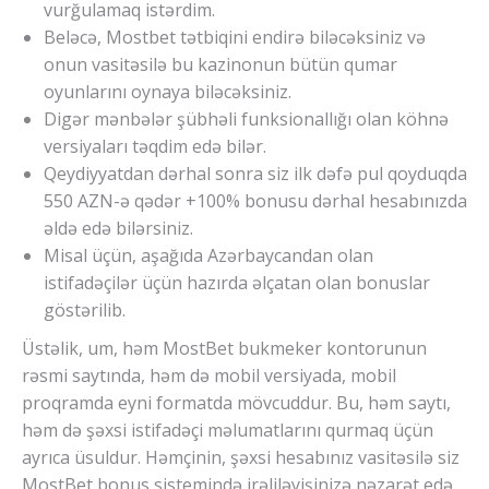
vurğulamaq istərdim.
Beləcə, Mostbet tətbiqini endirə biləcəksiniz və
onun vasitəsilə bu kazinonun bütün qumar
oyunlarını oynaya biləcəksiniz.
Digər mənbələr şübhəli funksionallığı olan köhnə
versiyaları təqdim edə bilər.
Qeydiyyatdan dərhal sonra siz ilk dəfə pul qoyduqda
550 AZN-ə qədər +100% bonusu dərhal hesabınızda
əldə edə bilərsiniz.
Misal üçün, aşağıda Azərbaycandan olan
istifadəçilər üçün hazırda əlçatan olan bonuslar
göstərilib.
Üstəlik, um, həm MostBet bukmeker kontorunun
rəsmi saytında, həm də mobil versiyada, mobil
proqramda eyni formatda mövcuddur. Bu, həm saytı,
həm də şəxsi istifadəçi məlumatlarını qurmaq üçün
ayrıca üsuldur. Həmçinin, şəxsi hesabınız vasitəsilə siz
MostBet bonus sistemində irəliləyişinizə nəzarət edə,