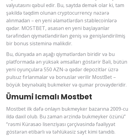
valyutasını qəbul edir. Bu, saytda demək olar ki, tam
şəkildə təqdim olunan cryptocurrency nəzərə
alınmadan – en yeni əlamətlərdən stablecoinlərə
qədər. MOSTBET, əsasən en yeni başlayanlar
tərəfindən qiymətləndirilən geniş və genişləndirilmiş
bir bonus sisteminə malikdir.
Bu, dünyada ən aşağı qiymətlərdən biridir və bu
platformada ən yüksək əmsalları göstərir Bəli, bütün
yeni oyunçulara 550 AZN-ə qədər depozitlər üzrə
pulsuz fırlanmalar və bonuslar verilir MostBet –
böyük beynəlxalq bukmeker və qumar provayderidir.
Ümumi Icmalı Mostbet
Mostbet ilk dəfə onlayn bukmeyker bazarına 2009-cu
ildə daxil olub. Bu zaman ərzində bukmeyker özünü”
“rəsmi Kürasao lisenziyası çərçivəsində fəaliyyət
göstərən etibarlı və təhlükəsiz sayt kimi tanıdıb.