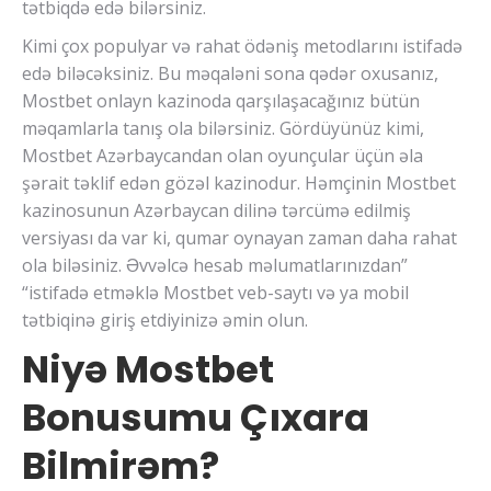
tətbiqdə edə bilərsiniz.
Kimi çox populyar və rahat ödəniş metodlarını istifadə
edə biləcəksiniz. Bu məqaləni sona qədər oxusanız,
Mostbet onlayn kazinoda qarşılaşacağınız bütün
məqamlarla tanış ola bilərsiniz. Gördüyünüz kimi,
Mostbet Azərbaycandan olan oyunçular üçün əla
şərait təklif edən gözəl kazinodur. Həmçinin Mostbet
kazinosunun Azərbaycan dilinə tərcümə edilmiş
versiyası da var ki, qumar oynayan zaman daha rahat
ola biləsiniz. Əvvəlcə hesab məlumatlarınızdan”
“istifadə etməklə Mostbet veb-saytı və ya mobil
tətbiqinə giriş etdiyinizə əmin olun.
Niyə Mostbet
Bonusumu Çıxara
Bilmirəm?