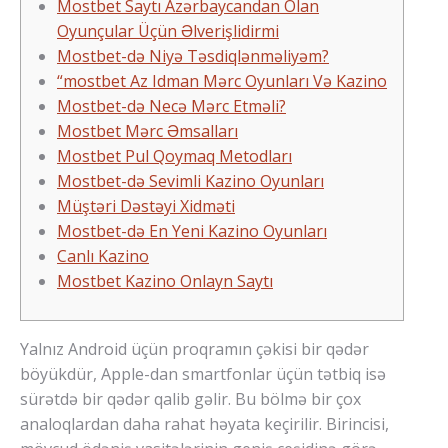
Mostbet Saytı Azərbaycandan Olan
Oyunçular Üçün Əlverişlidirmi
Mostbet-də Niyə Təsdiqlənməliyəm?
“mostbet Az Idman Mərc Oyunları Və Kazino
Mostbet-də Necə Mərc Etməli?
Mostbet Mərc Əmsalları
Mostbet Pul Qoymaq Metodları
Mostbet-də Sevimli Kazino Oyunları
Müştəri Dəstəyi Xidməti
Mostbet-də En Yeni Kazino Oyunları
Canlı Kazino
Mostbet Kazino Onlayn Saytı
Yalnız Android üçün proqramın çəkisi bir qədər
böyükdür, Apple-dan smartfonlar üçün tətbiq isə
sürətdə bir qədər qalib gəlir. Bu bölmə bir çox
analoqlardan daha rahat həyata keçirilir. Birincisi,