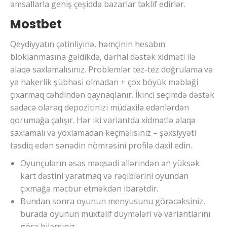
əmsallarla geniş çeşiddə bazarlar təklif edirlər.
Mostbet
Qeydiyyatın çətinliyinə, həmçinin hesabın
bloklanmasına gəldikdə, dərhal dəstək xidməti ilə
əlaqə saxlamalısınız. Problemlər tez-tez doğrulama və
ya hakerlik şübhəsi olmadan + çox böyük məbləği
çıxarmaq cəhdindən qaynaqlanır. İkinci seçimdə dəstək
sadəcə olaraq depozitinizi müdaxilə edənlərdən
qorumağa çalışır. Hər iki variantda xidmətlə əlaqə
saxlamalı və yoxlamadan keçməlisiniz – şəxsiyyəti
təsdiq edən sənədin nömrəsini profilə daxil edin.
Oyunçuların əsas məqsədi əllərindən ən yüksək
kart dəstini yaratmaq və rəqiblərini oyundan
çıxmağa məcbur etməkdən ibarətdir.
Bundan sonra oyunun menyusunu görəcəksiniz,
burada oyunun müxtəlif düymələri və variantlarını
görə bilərsiniz.