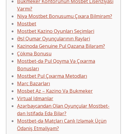
Bukmeker Kontorunun Mosbet Lisenziyası
Varmı?
Niyə Mostbet Bonusumu Çıxara Bilmirəm?
Mostbet
Mostbet Kazino Oyunları Seçimləri
Əsl Qumar Oyunçularının Rəyləri
Kazinoda Genuine Pul Qazana Bilərəm?
Çökmə Bonusu
Mostbet-də Pul Qoyma Və Çıxarma
Bonusları
Mostbet Pul Çıxarma Metodları
Mərc Bazarları
Mosbet Az – Kazino Və Bukmeker
Virtual Idmanlar
Azərbaycandan Olan Oyunçular Mostbet-
dən Istifadə Edə Bilər?
Mostbet-də Matçları Canlı Izləmək Üçün
Ödəniş Etməliyəm?