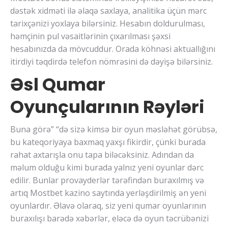
dəstək xidməti ilə əlaqə saxlaya, analitika üçün mərc
tarixçənizi yoxlaya bilərsiniz. Hesabın doldurulması,
həmçinin pul vəsaitlərinin çıxarılması şəxsi
hesabınızda da mövcuddur. Orada köhnəsi aktuallığını
itirdiyi təqdirdə telefon nömrəsini də dəyişə bilərsiniz.
Əsl Qumar
Oyunçularının Rəyləri
Buna görə” “də sizə kimsə bir oyun məsləhət görübsə,
bu kateqoriyaya baxmaq yaxşı fikirdir, çünki burada
rahat axtarışla onu tapa biləcəksiniz. Adından da
məlum olduğu kimi burada yalnız yeni oyunlar dərc
edilir. Bunlar provayderlər tərəfindən buraxılmış və
artıq Mostbet kazino saytında yerləşdirilmiş ən yeni
oyunlardır. Əlavə olaraq, siz yeni qumar oyunlarının
buraxılışı barədə xəbərlər, eləcə də oyun təcrübənizi