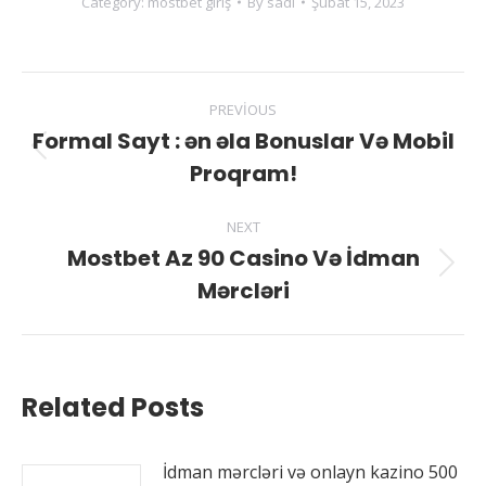
Category:
mostbet giriş
By
sadi
Şubat 15, 2023
Post
PREVIOUS
navigation
Formal Sayt ️: ən əla Bonuslar Və Mobil
Previous
Proqram!
post:
NEXT
Mostbet Az 90 Casino Və İdman
Next
Mərcləri
post:
Related Posts
İdman mərcləri və onlayn kazino 500