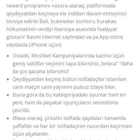
reward proqramını nəzərə alaraq, platformada
qeydiyyatdan keçməyə elə indidən davam etməyinizi
tövsiyə edirik! Bəli, bukmeker kontoru Kurakao
hökumətinin verdiyi lisenziya əsasında fəaliyyət
göstərir Rəsmi internet saytından və ya App-store
vasitəsilə (iPhone üçün)
Üstəlik, Mostbet Kampaniyalarında kazino üçün
geniş təkliflər seçimini tapa bilərsiniz, beləcə” “daha
da çox qazana bilərsiniz!
Qeydiyyatdan keçmiş bütün istifadəçilər istənilən
canlı matçın canlı yayımını pulsuz izləyə bilər.
Buna görə də bu kateqoriyadakı oyunlar həm en
yeni, həm də peşəkar oyunçuların sevimlisinə
çevrilib.
Əlavə olaraq, şirkətin istifadə qaydaları tamamilə
şəffafdır və hər bir istifadəçinin nəzərdən keçirməsi
üçün əlçatandır.