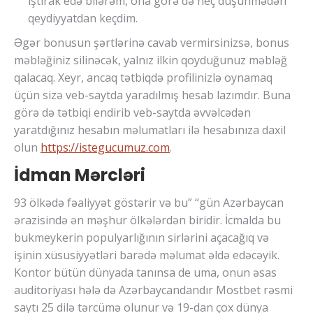
iştirak edə bilərəm, ona görə də heç düşünmədən
qeydiyyatdan keçdim.
Əgər bonusun şərtlərinə cavab vermirsinizsə, bonus
məbləğiniz silinəcək, yalnız ilkin qoyduğunuz məbləğ
qalacaq. Xeyr, ancaq tətbiqdə profilinizlə oynamaq
üçün sizə veb-saytda yaradılmış hesab lazımdır. Buna
görə də tətbiqi endirib veb-saytda əvvəlcədən
yaratdığınız hesabın məlumatları ilə hesabınıza daxil
olun
https://istegucumuz.com
.
İdman Mərcləri
93 ölkədə fəaliyyət göstərir və bu” “gün Azərbaycan
ərazisində ən məşhur ölkələrdən biridir. İcmalda bu
bukmeykerin populyarlığının sirlərini açacağıq və
işinin xüsusiyyətləri barədə məlumat əldə edəcəyik.
Kontor bütün dünyada tanınsa de uma, onun əsas
auditoriyası hələ də Azərbaycandandır Mostbet rəsmi
saytı 25 dilə tərcümə olunur və 19-dan çox dünya