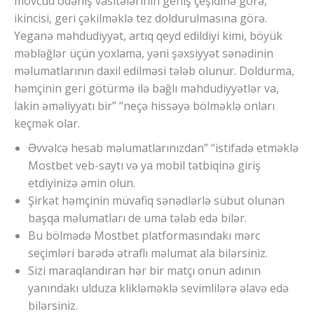
mövcud ödəniş vasitələrinin geniş çeşidinə görə,
ikincisi, geri çəkilməklə tez doldurulmasına görə.
Yeganə məhdudiyyət, artıq qeyd edildiyi kimi, böyük
məbləğlər üçün yoxlama, yəni şəxsiyyət sənədinin
məlumatlarının daxil edilməsi tələb olunur. Doldurma,
həmçinin geri götürmə ilə bağlı məhdudiyyətlər va,
lakin əməliyyatı bir” “neçə hissəyə bölməklə onları
keçmək olar.
Əvvəlcə hesab məlumatlarınızdan” “istifadə etməklə
Mostbet veb-saytı və ya mobil tətbiqinə giriş
etdiyinizə əmin olun.
Şirkət həmçinin müvafiq sənədlərlə sübut olunan
başqa məlumatları de uma tələb edə bilər.
Bu bölmədə Mostbet platformasındakı mərc
seçimləri barədə ətraflı məlumat ala bilərsiniz.
Sizi maraqlandıran hər bir matçı onun adının
yanındakı ulduza klikləməklə sevimlilərə əlavə edə
bilərsiniz.